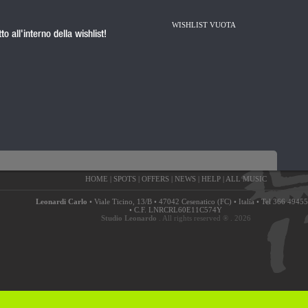
WISHLIST VUOTA
o all'interno della wishlist!
HOME
|
SPOTS
|
OFFERS
|
NEWS
|
HELP
|
ALL MUSIC
Leonardi Carlo
•
Viale Ticino
,
13/B
•
47042
Cesenatico
(
FC
) •
Italia
• Tel
366 4945
•
C.F. LNRCRL60E11C574Y
Studio Leonardo
. All rights reserved ® . 2026