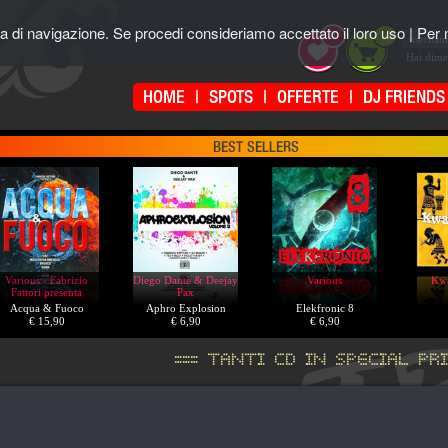
za di navigazione. Se procedi consideriamo accettato il loro uso | Per m
0
0
Hai dime
HOME
|
SPOTS
|
OFFERTE
|
DJ FRIENDS
BEST SELLERS
Various - Fabrizio
Diego Dantè & Deejay
Various
Kwa
Fattori presenta
Pax
Acqua & Fuoco
Aphro Explosion
Elekfronic 8
volume 2
€ 15,90
€ 6,90
€ 6,90
=== TANTI CD IN SPECIAL PRIC