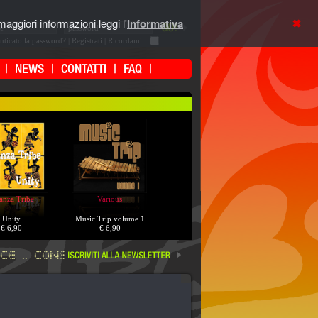
aggiori informazioni leggi l'
Informativa
nticato la password?
|
Registrati
| Ricordami
|
NEWS
|
CONTATTI
|
FAQ
|
nza Tribe
Various
Unity
Music Trip volume 1
€ 6,90
€ 6,90
E .. CONSULTA LA SEZIONE OFFERTE ===
===